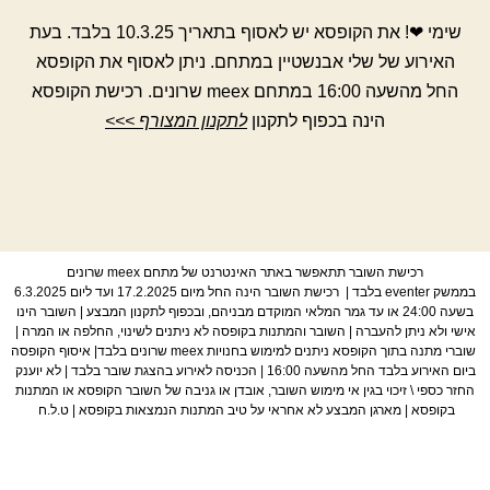
שימי ❤︎‬‬! את הקופסא יש לאסוף בתאריך 10.3.25 בלבד. בעת
האירוע של שלי אבנשטיין במתחם. ניתן לאסוף את הקופסא
החל מהשעה 16:00 במתחם meex שרונים. רכישת הקופסא
הינה בכפוף לתקנון
לתקנון המצורף >>>
רכישת השובר תתאפשר באתר האינטרנט של מתחם
meex
שרונים
בממשק
eventer
בלבד | רכישת השובר הינה החל מיום 17.2.2025 ועד ליום 6.3.2025
בשעה 24:00 או עד גמר המלאי המוקדם מבניהם, ובכפוף לתקנון המבצע | השובר הינו
אישי ולא ניתן להעברה | השובר והמתנות בקופסה לא ניתנים לשינוי, החלפה או המרה |
שוברי מתנה בתוך הקופסא ניתנים למימוש בחנויות
meex
שרונים בלבד| איסוף הקופסה
ביום האירוע בלבד החל מהשעה 16:00 | הכניסה לאירוע בהצגת שובר בלבד | לא יוענק
החזר כספי \ זיכוי בגין אי מימוש השובר, אובדן או גניבה של השובר הקופסא או המתנות
בקופסא | מארגן המבצע לא אחראי על טיב המתנות הנמצאות בקופסא | ט.ל.ח